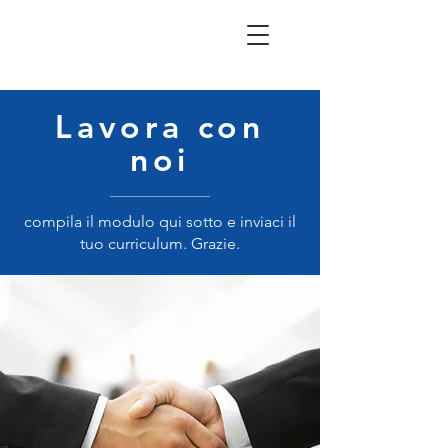
Lavora con
noi
compila il modulo qui sotto e inviaci il
tuo curriculum. Grazie.