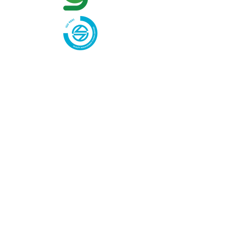
GENERAL COPPER SRL - P.I. IT
04558040236
| N. REA VR-430468 -
Capitale Sociale i.v. 500.000,00 euro
Registro fabbricanti di fertilizzanti: 02458/19
-
Sede legale e Stabilimento: Via Masaccio
30, Cerea 37053 VR